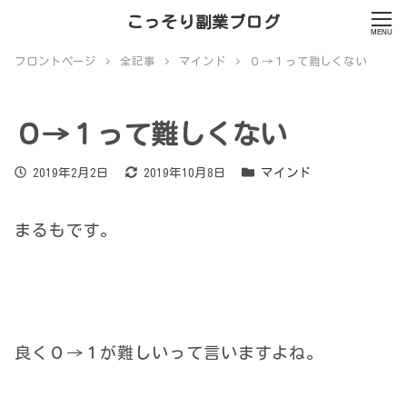
こっそり副業ブログ
MENU
フロントページ
全記事
マインド
０→１って難しくない
０→１って難しくない
投稿日
更新日
カテゴリー
2019年2月2日
2019年10月8日
マインド
まるもです。
良く０→１が難しいって言いますよね。